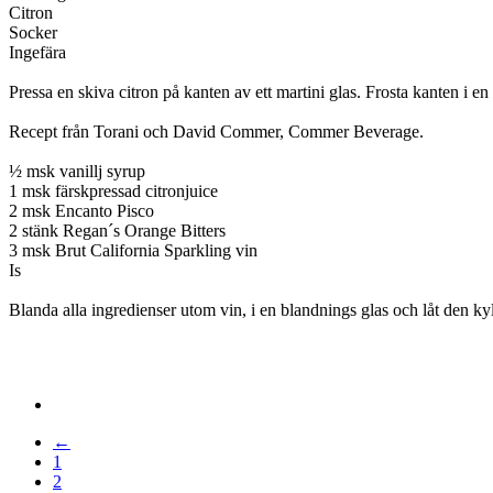
Citron
Socker
Ingefära
Pressa en skiva citron på kanten av ett martini glas. Frosta kanten i 
Recept från Torani och David Commer, Commer Beverage.
½ msk vanillj syrup
1 msk färskpressad citronjuice
2 msk Encanto Pisco
2 stänk Regan´s Orange Bitters
3 msk Brut California Sparkling vin
Is
Blanda alla ingredienser utom vin, i en blandnings glas och låt den k
←
1
2