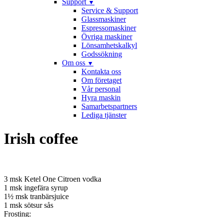
Support
▼
Service & Support
Glassmaskiner
Espressomaskiner
Övriga maskiner
Lönsamhetskalkyl
Godssökning
Om oss
▼
Kontakta oss
Om företaget
Vår personal
Hyra maskin
Samarbetspartners
Lediga tjänster
Irish coffee
3 msk Ketel One Citroen vodka
1 msk ingefära syrup
1½ msk tranbärsjuice
1 msk sötsur sås
Frosting: