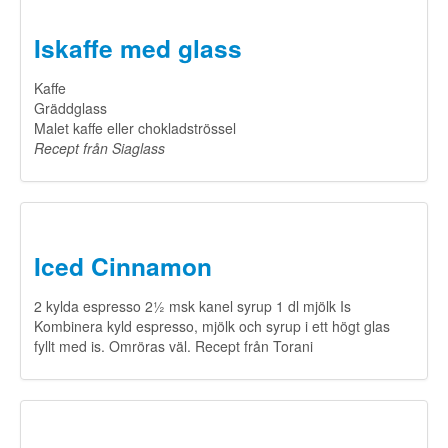
Om oss
▼
Iskaffe med glass
Kaffe
Gräddglass
Malet kaffe eller chokladströssel
​Recept från Siaglass
Iced Cinnamon
2 kylda espresso 2½ msk kanel syrup 1 dl mjölk Is
Kombinera kyld espresso, mjölk och syrup i ett högt glas
fyllt med is. Omröras väl. Recept från Torani