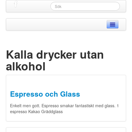
Hem
Produkter
Kalla drycker utan
Webbshop
alkohol
Begagnat
Glass & Mjölk
Espresso och Glass
Kaffe
▼
Enkelt men gott. Espresso smakar fantastiskt med glass. 1
Recept
▼
espresso Kakao Gräddglass
Support
▼