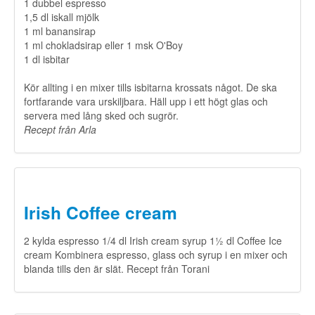
1 dubbel espresso
1,5 dl iskall mjölk
1 ml banansirap
1 ml chokladsirap eller 1 msk O'Boy
1 dl isbitar
Kör allting i en mixer tills isbitarna krossats något. De ska
fortfarande vara urskiljbara. Häll upp i ett högt glas och
servera med lång sked och sugrör.
​Recept från Arla
Irish Coffee cream
2 kylda espresso 1/4 dl Irish cream syrup 1½ dl Coffee Ice
cream Kombinera espresso, glass och syrup i en mixer och
blanda tills den är slät. Recept från Torani