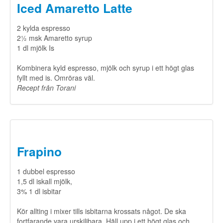
Iced Amaretto Latte
2 kylda espresso
2½ msk Amaretto syrup
1 dl mjölk Is
Kombinera kyld espresso, mjölk och syrup i ett högt glas
fyllt med is. Omröras väl.
​Recept från Torani
Frapino
1 dubbel espresso
1,5 dl iskall mjölk,
3% 1 dl isbitar
Kör allting i mixer tills isbitarna krossats något. De ska
fortfarande vara urskiljbara. Häll upp i ett högt glas och