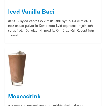
Iced Vanilla Baci
(Kiss) 2 kylda espresso 2 msk vanilj syrup 1/4 dl mjölk 1
msk cacao pulver Is Kombinera kyld espresso, mjölk och
syrup i ett högt glas fyllt med is. Omröras väl. Recept från
Torani
Moccadrink
2-3 port 5 dl naturell yoghurt, kylskåpskall 1 dubbel