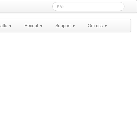
affe
Recept
Support
Om oss
▼
▼
▼
▼