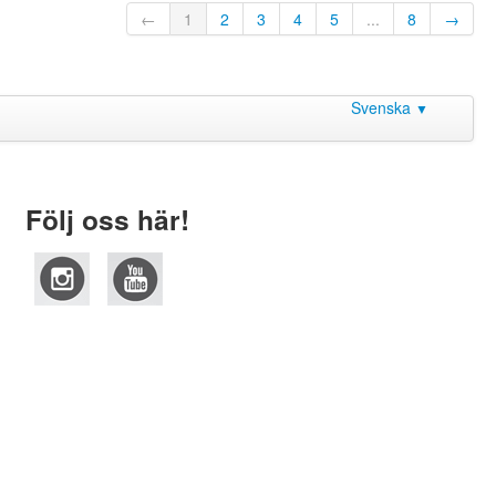
←
1
2
3
4
5
...
8
→
Svenska
▼
Följ oss här!