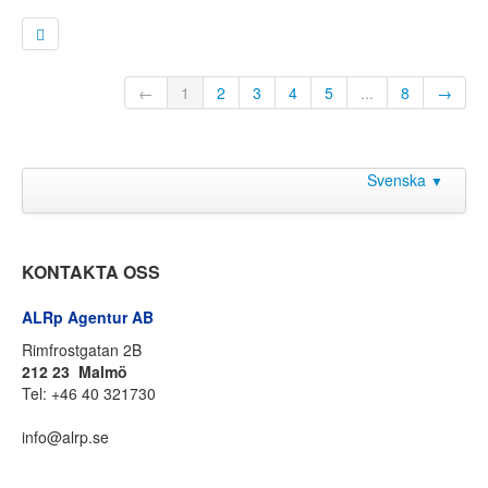
Om oss
▼
←
1
2
3
4
5
...
8
→
Svenska
▼
KONTAKTA OSS
ALRp Agentur AB
Rimfrostgatan 2B
212 23 Malmö
Tel: +46 40 321730
info@alrp.se