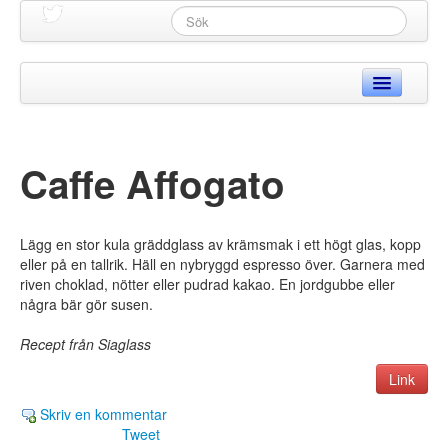
Hem
Produkter
Caffe Affogato
Webbshop
Begagnat
Lägg en stor kula gräddglass av krämsmak i ett högt glas, kopp
eller på en tallrik. Häll en nybryggd espresso över. Garnera med
Glass & Mjölk
riven choklad, nötter eller pudrad kakao. En jordgubbe eller
några bär gör susen.
Kaffe
▼
Recept från Siaglass
Recept
▼
Link
Skriv en kommentar
Support
▼
Tweet