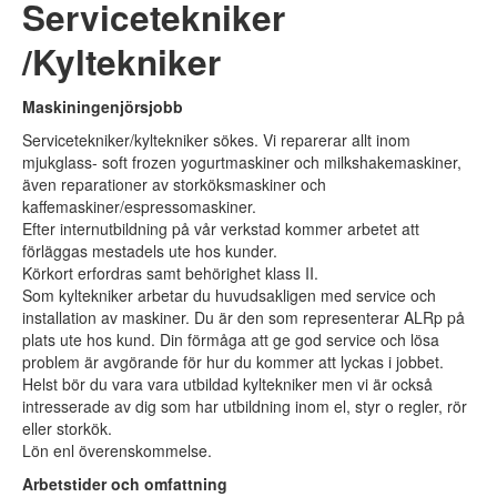
Servicetekniker
Om oss
▼
/Kyltekniker
Maskiningenjörsjobb
Servicetekniker/kyltekniker sökes. Vi reparerar allt inom
mjukglass- soft frozen yogurtmaskiner och milkshakemaskiner,
även reparationer av storköksmaskiner och
kaffemaskiner/espressomaskiner.
Efter internutbildning på vår verkstad kommer arbetet att
förläggas mestadels ute hos kunder.
Körkort erfordras samt behörighet klass II.
Som kyltekniker arbetar du huvudsakligen med service och
installation av maskiner. Du är den som representerar ALRp på
plats ute hos kund. Din förmåga att ge god service och lösa
problem är avgörande för hur du kommer att lyckas i jobbet.
Helst bör du vara vara utbildad kyltekniker men vi är också
intresserade av dig som har utbildning inom el, styr o regler, rör
eller storkök.
Lön enl överenskommelse.
Arbetstider och omfattning