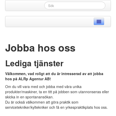
Hem
Produkter
Jobba hos oss
Webbshop
Lediga tjänster
Begagnat
Glass & Mjölk
Välkommen, vad roligt att du är intresserad av att jobba
hos på ALRp Agentur AB!
Kaffe
▼
Om du vill vara med och jobba med våra unika
produkter/maskiner, ta en titt på jobben som utannonseras eller
Recept
skicka in en spontanansökan.
▼
Du är också välkommen att göra praktik som
servicetekniker/kyltekniker och få en yrkespraktikplats hos oss.
Support
▼